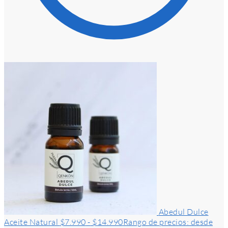
Abedul Dulce
Aceite Natural
$
7.990
-
$
14.990
Rango de precios: desde