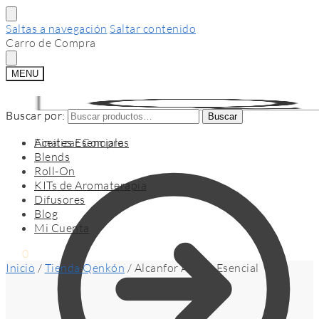
Saltas a navegación
Saltar contenido
Carro de Compra
MENU
Buscar por:
Buscar por:
Buscar
Buscar
Finalizar Compra
Aceites Esenciales
Blends
Roll-On
KITs de Aromaterapia
Difusores
Blog
Mi Cuenta
$
0
0
Inicio
/
Tienda Qenkón
/
Alcanfor Aceite Esencial