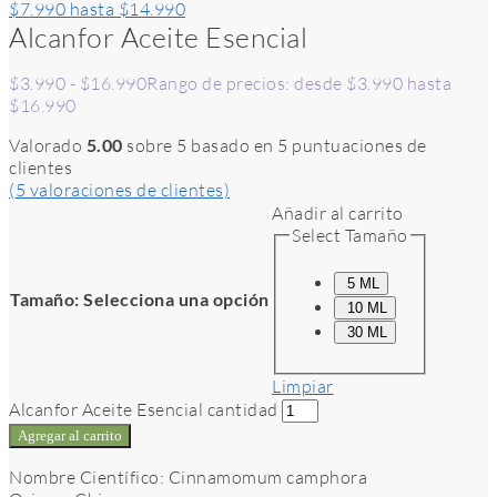
$7.990 hasta $14.990
Alcanfor Aceite Esencial
$
3.990
-
$
16.990
Rango de precios: desde $3.990 hasta
$16.990
Valorado
5.00
sobre 5 basado en
5
puntuaciones de
clientes
(
5
valoraciones de clientes)
Añadir al carrito
Select Tamaño
5 ML
Tamaño
:
Selecciona una opción
10 ML
30 ML
Limpiar
Alcanfor Aceite Esencial cantidad
Agregar al carrito
Nombre Científico: Cinnamomum camphora