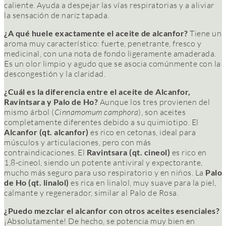
caliente. Ayuda a despejar las vías respiratorias y a aliviar
la sensación de nariz tapada.
¿A qué huele exactamente el aceite de alcanfor?
Tiene un
aroma muy característico: fuerte, penetrante, fresco y
medicinal, con una nota de fondo ligeramente amaderada.
Es un olor limpio y agudo que se asocia comúnmente con la
descongestión y la claridad.
¿Cuál es la diferencia entre el aceite de Alcanfor,
Ravintsara y Palo de Ho?
Aunque los tres provienen del
mismo árbol (
Cinnamomum camphora
), son aceites
completamente diferentes debido a su quimiotipo. El
Alcanfor (qt. alcanfor)
es rico en cetonas, ideal para
músculos y articulaciones, pero con más
contraindicaciones. El
Ravintsara (qt. cineol)
es rico en
1,8-cineol, siendo un potente antiviral y expectorante,
mucho más seguro para uso respiratorio y en niños. La
Palo
de Ho (qt. linalol)
es rica en linalol, muy suave para la piel,
calmante y regenerador, similar al Palo de Rosa.
¿Puedo mezclar el alcanfor con otros aceites esenciales?
¡Absolutamente! De hecho, se potencia muy bien en