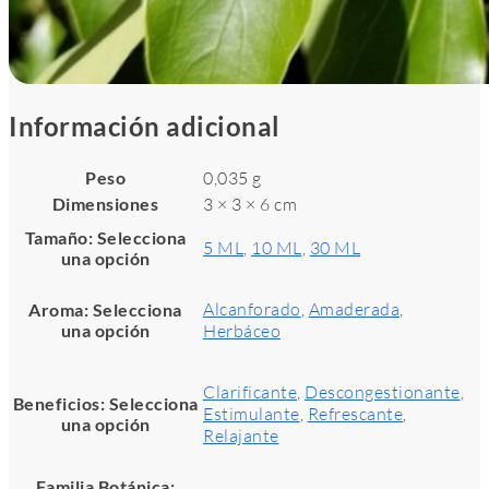
Información adicional
Peso
0,035 g
Dimensiones
3 × 3 × 6 cm
Tamaño
:
Selecciona
5 ML
,
10 ML
,
30 ML
una opción
Alcanforado
,
Amaderada
,
Aroma
:
Selecciona
una opción
Herbáceo
Clarificante
,
Descongestionante
,
Beneficios
:
Selecciona
Estimulante
,
Refrescante
,
una opción
Relajante
Familia Botánica
: