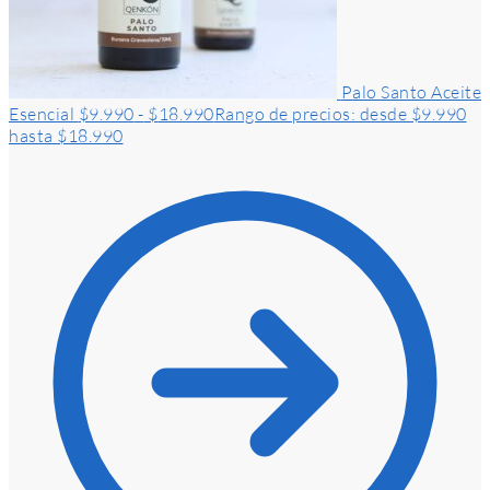
Palo Santo Aceite
Esencial
$
9.990
-
$
18.990
Rango de precios: desde $9.990
hasta $18.990