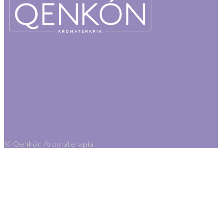
® Qenkón Aromaterapia