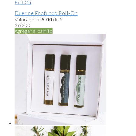
Roll-On
Duerme Profundo Roll-On
Valorado en
5.00
de 5
$
6.300
Agregar al carrito