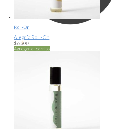
Roll-On
Alegría Roll-On
$
14.990
1
$
6.300
Agregar al carrito