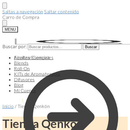
Saltas a navegación
Saltar contenido
Carro de Compra
MENU
Buscar por:
Buscar por:
Buscar
Buscar
Finalizar Compra
Aceites Esenciales
Blends
Roll-On
KITs de Aromaterapia
Difusores
Blog
Mi Cuenta
$
14.990
1
Inicio
/
Tienda Qenkón
Tienda Qenkón