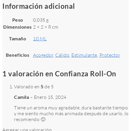
Información adicional
Peso
0,035 g
Dimensiones
2 × 2 × 8 cm
Tamaño
10 ML
Beneficios
Acogedor
,
Cálido
,
Estimulante
,
Protector
1 valoración en
Confianza Roll-On
Valorado en
5
de 5
Camila
–
Enero 15, 2024
Tiene un aroma muy agradable, dura bastante tiempo
y me siento mucho más animada después de usarlo, lo
recomiendo 🙂
Agregar una valoración