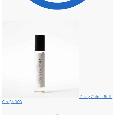
Paz y Calma Roll-
On
$
6.300