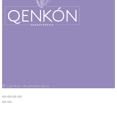
® Qenkón Aromaterapia