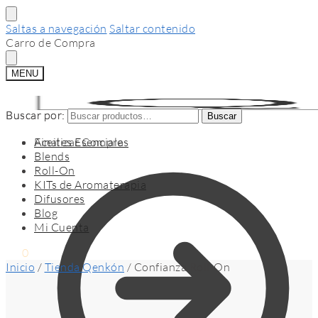
Saltas a navegación
Saltar contenido
Carro de Compra
MENU
Buscar por:
Buscar por:
Buscar
Buscar
Finalizar Compra
Aceites Esenciales
Blends
Roll-On
KITs de Aromaterapia
Difusores
Blog
Mi Cuenta
$
0
0
Inicio
/
Tienda Qenkón
/
Confianza Roll-On