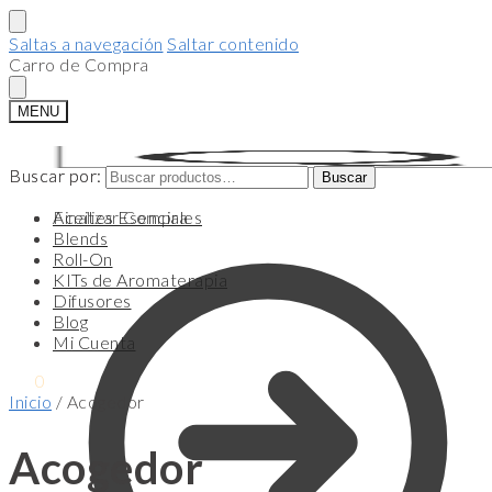
Saltas a navegación
Saltar contenido
Carro de Compra
MENU
Buscar por:
Buscar por:
Buscar
Buscar
Finalizar Compra
Aceites Esenciales
Blends
Roll-On
KITs de Aromaterapia
Difusores
Blog
Mi Cuenta
$
0
0
Inicio
/
Acogedor
Acogedor