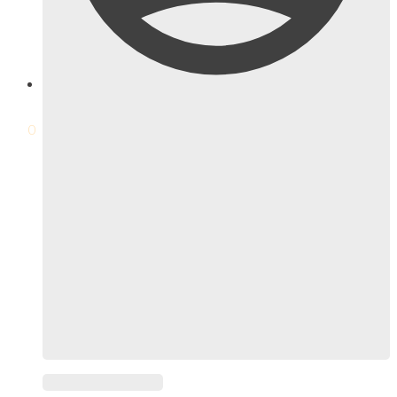
$
0
0