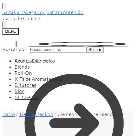
Saltas a navegación
Saltar contenido
Carro de Compra
MENU
Buscar por:
Buscar por:
Buscar
Buscar
Finalizar Compra
Aceites Esenciales
Blends
Roll-On
KITs de Aromaterapia
Difusores
Blog
Mi Cuenta
$
0
0
Inicio
/
Tienda Qenkón
/
Clementina Aceite Esencial