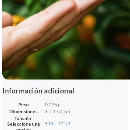
Información adicional
Peso
0,035 g
Dimensiones
3 × 3 × 6 cm
Tamaño
:
5 ML
,
10 ML
Selecciona una
opción