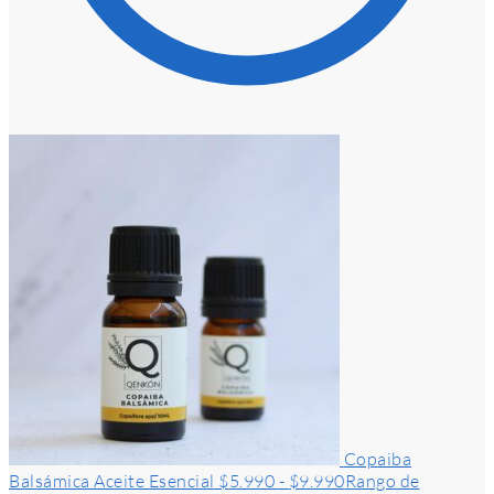
Copaiba
Balsámica Aceite Esencial
$
5.990
-
$
9.990
Rango de