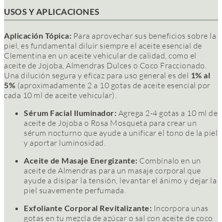
USOS Y APLICACIONES
Aplicación Tópica:
Para aprovechar sus beneficios sobre la
piel, es
fundamental diluir siempre el aceite esencial de
Clementina en un aceite vehicular
de calidad, como el
aceite de Jojoba, Almendras Dulces o Coco Fraccionado.
Una dilución segura y eficaz para uso general es del
1% al
5%
(aproximadamente 2 a 10 gotas de aceite esencial por
cada 10 ml de aceite vehicular).
Sérum Facial Iluminador:
Agrega 2-4 gotas a 10 ml de
aceite de Jojoba o Rosa Mosqueta para crear un
sérum nocturno que ayude a unificar el tono de la piel
y aportar luminosidad.
Aceite de Masaje Energizante:
Combínalo en un
aceite de Almendras para un masaje corporal que
ayude a disipar la tensión, levantar el ánimo y dejar la
piel suavemente perfumada.
Exfoliante Corporal Revitalizante:
Incorpora unas
gotas en tu mezcla de azúcar o sal con aceite de coco