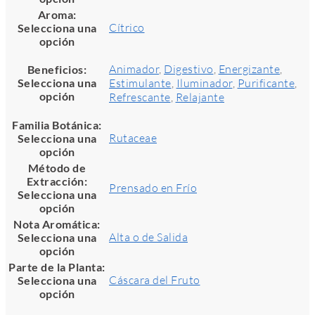
Aroma
:
Cítrico
Selecciona una
opción
Animador
,
Digestivo
,
Energizante
,
Beneficios
:
Selecciona una
Estimulante
,
Iluminador
,
Purificante
,
opción
Refrescante
,
Relajante
Familia Botánica
:
Rutaceae
Selecciona una
opción
Método de
Extracción
:
Prensado en Frío
Selecciona una
opción
Nota Aromática
:
Alta o de Salida
Selecciona una
opción
Parte de la Planta
:
Cáscara del Fruto
Selecciona una
opción