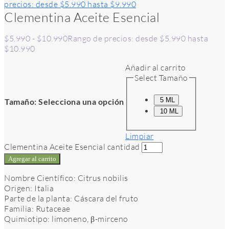
precios: desde $5.990 hasta $9.990
Clementina Aceite Esencial
$
5.990
-
$
10.990
Rango de precios: desde $5.990 hasta
$10.990
Añadir al carrito
Select Tamaño
5 ML
Tamaño
:
Selecciona una opción
10 ML
Limpiar
Clementina Aceite Esencial cantidad
Agregar al carrito
Nombre Científico: Citrus nobilis
Origen: Italia
Parte de la planta: Cáscara del fruto
Familia: Rutaceae
Quimiotipo: limoneno, β-mirceno