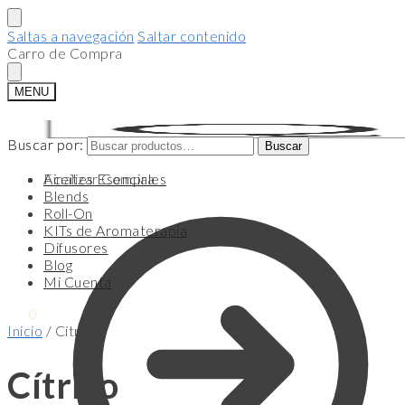
Saltas a navegación
Saltar contenido
Carro de Compra
MENU
Buscar por:
Buscar por:
Buscar
Buscar
Finalizar Compra
Aceites Esenciales
Blends
Roll-On
KITs de Aromaterapia
Difusores
Blog
Mi Cuenta
$
0
0
Inicio
/
Cítrico
Cítrico