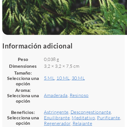
Información adicional
Peso
0,038 g
Dimensiones
3,2 × 3,2 × 7,5 cm
Tamaño
:
5 ML
,
10 ML
,
30 ML
Selecciona una
opción
Aroma
:
Amaderada
,
Resinoso
Selecciona una
opción
Astringente
,
Descongestionante
,
Beneficios
:
Selecciona una
Equilibrante
,
Meditativo
,
Purificante
,
opción
Regenerador
,
Relajante