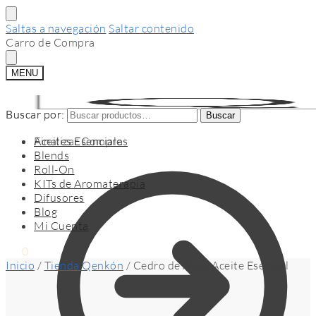
Saltas a navegación
Saltar contenido
Carro de Compra
MENU
Buscar por:
Buscar por:
Buscar
Buscar
Finalizar Compra
Aceites Esenciales
Blends
Roll-On
KITs de Aromaterapia
Difusores
Blog
Mi Cuenta
$
0
0
Inicio
/
Tienda Qenkón
/
Cedro de Atlas Aceite Esencial