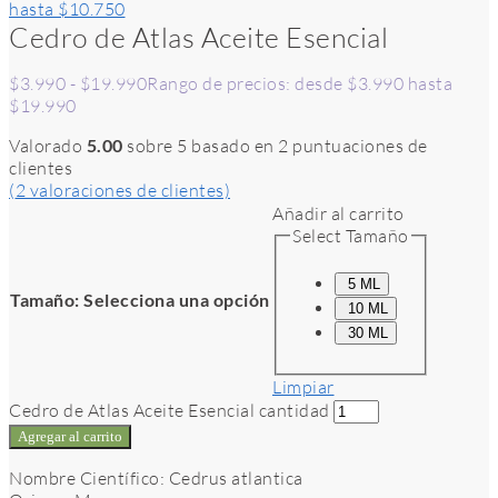
hasta $10.750
Cedro de Atlas Aceite Esencial
$
3.990
-
$
19.990
Rango de precios: desde $3.990 hasta
$19.990
Valorado
5.00
sobre 5 basado en
2
puntuaciones de
clientes
(
2
valoraciones de clientes)
Añadir al carrito
Select Tamaño
5 ML
Tamaño
:
Selecciona una opción
10 ML
30 ML
Limpiar
Cedro de Atlas Aceite Esencial cantidad
Agregar al carrito
Nombre Científico: Cedrus atlantica