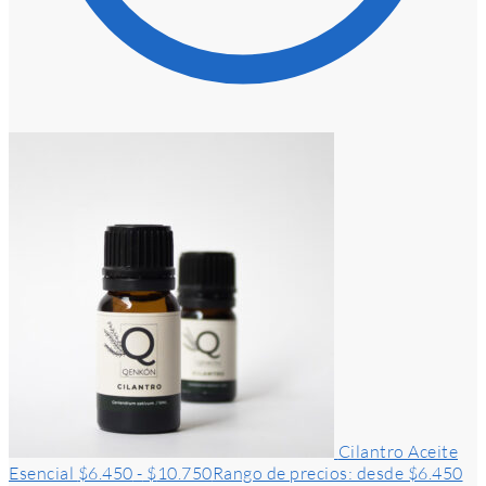
Cilantro Aceite
Esencial
$
6.450
-
$
10.750
Rango de precios: desde $6.450