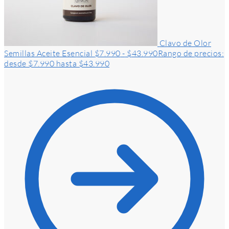
Clavo de Olor
Semillas Aceite Esencial
$
7.990
-
$
43.990
Rango de precios:
desde $7.990 hasta $43.990