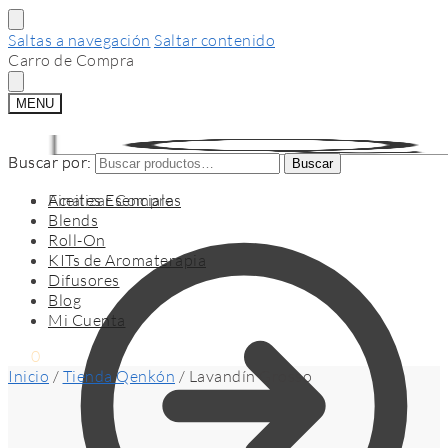
Saltas a navegación
Saltar contenido
Carro de Compra
MENU
Buscar por:
Buscar por:
Buscar
Buscar
Finalizar Compra
Aceites Esenciales
Blends
Roll-On
KITs de Aromaterapia
Difusores
Blog
Mi Cuenta
$
0
0
Inicio
/
Tienda Qenkón
/
Lavandín Grosso