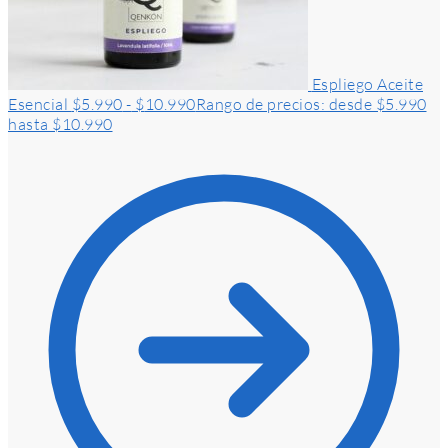
Espliego Aceite
Esencial
$
5.990
-
$
10.990
Rango de precios: desde $5.990
hasta $10.990