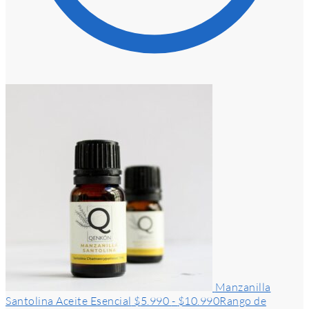
Manzanilla
Santolina Aceite Esencial
$
5.990
-
$
10.990
Rango de