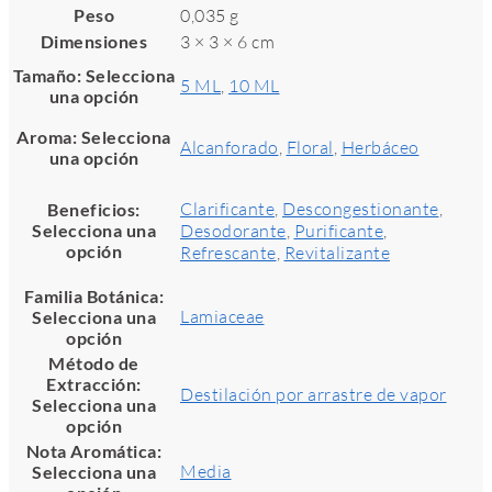
Peso
0,035 g
Dimensiones
3 × 3 × 6 cm
Tamaño
:
Selecciona
5 ML
,
10 ML
una opción
Aroma
:
Selecciona
Alcanforado
,
Floral
,
Herbáceo
una opción
Clarificante
,
Descongestionante
,
Beneficios
:
Selecciona una
Desodorante
,
Purificante
,
opción
Refrescante
,
Revitalizante
Familia Botánica
:
Lamiaceae
Selecciona una
opción
Método de
Extracción
:
Destilación por arrastre de vapor
Selecciona una
opción
Nota Aromática
:
Media
Selecciona una