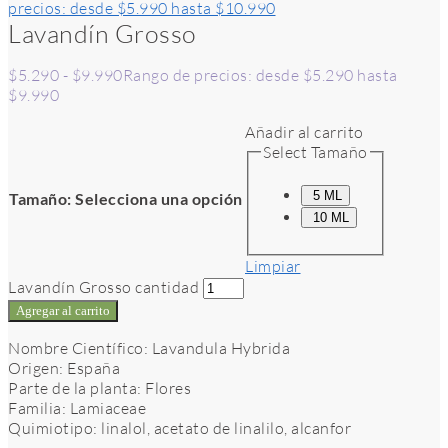
precios: desde $5.990 hasta $10.990
Lavandín Grosso
$
5.290
-
$
9.990
Rango de precios: desde $5.290 hasta
$9.990
Añadir al carrito
Select Tamaño
5 ML
Tamaño
:
Selecciona una opción
10 ML
Limpiar
Lavandín Grosso cantidad
Agregar al carrito
Nombre Científico: Lavandula Hybrida
Origen: España
Parte de la planta: Flores
Familia: Lamiaceae
Quimiotipo: linalol, acetato de linalilo, alcanfor