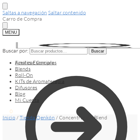
Saltas a navegación
Saltar contenido
Carro de Compra
MENU
Buscar por:
Buscar por:
Buscar
Buscar
Finalizar Compra
Aceites Esenciales
Blends
Roll-On
KITs de Aromaterapia
Difusores
Blog
Mi Cuenta
$
0
0
Inicio
/
Tienda Qenkón
/
Concentración Blend