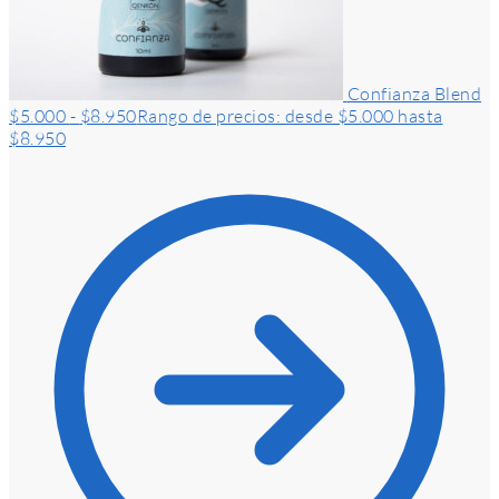
Confianza Blend
$
5.000
-
$
8.950
Rango de precios: desde $5.000 hasta
$8.950