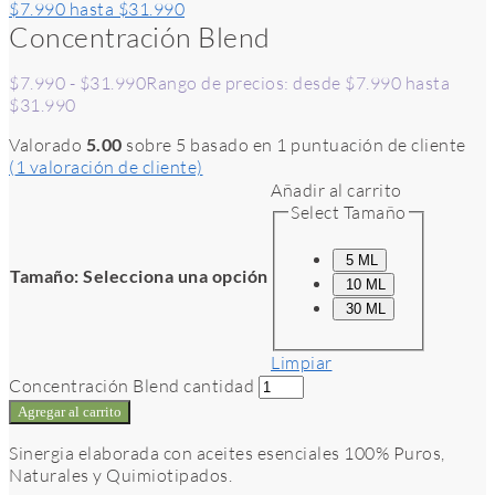
$7.990 hasta $31.990
Concentración Blend
$
7.990
-
$
31.990
Rango de precios: desde $7.990 hasta
$31.990
Valorado
5.00
sobre 5 basado en
1
puntuación de cliente
(
1
valoración de cliente)
Añadir al carrito
Select Tamaño
5 ML
Tamaño
:
Selecciona una opción
10 ML
30 ML
Limpiar
Concentración Blend cantidad
Agregar al carrito
Sinergia elaborada con aceites esenciales 100% Puros,
Naturales y Quimiotipados.