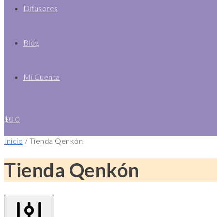
Difusores
Blog
Mi Cuenta
$
0
0
Inicio
/
Tienda Qenkón
Tienda Qenkón