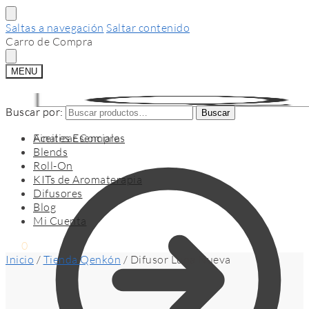
Saltas a navegación
Saltar contenido
Carro de Compra
MENU
Buscar por:
Buscar por:
Buscar
Buscar
Finalizar Compra
Aceites Esenciales
Blends
Roll-On
KITs de Aromaterapia
Difusores
Blog
Mi Cuenta
$
0
0
Inicio
/
Tienda Qenkón
/
Difusor Luna Nueva