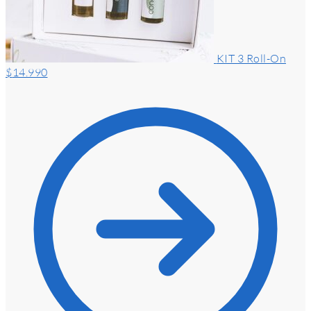
KIT 3 Roll-On
$
14.990