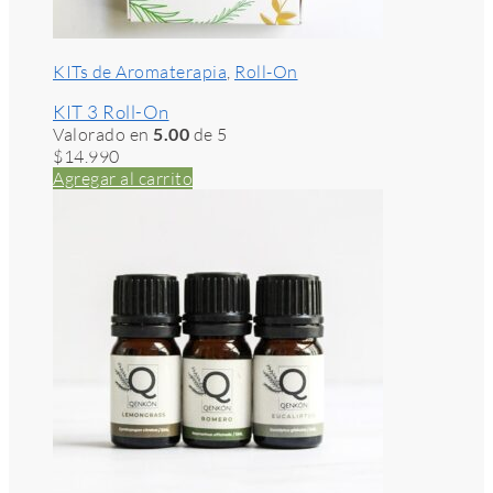
KITs de Aromaterapia
,
Roll-On
KIT 3 Roll-On
Valorado en
5.00
de 5
$
14.990
Agregar al carrito