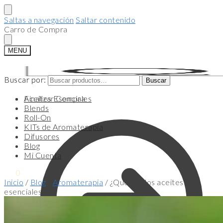
Saltas a navegación
Saltar contenido
Carro de Compra
MENU
Buscar por:
Buscar por:
Buscar
Buscar
Finalizar Compra
Aceites Esenciales
Blends
Roll-On
KITs de Aromaterapia
Difusores
Blog
Mi Cuenta
$
0
0
Inicio
/
Blog
/
Aromaterapia
/
¿Que son los aceites
esenciales?