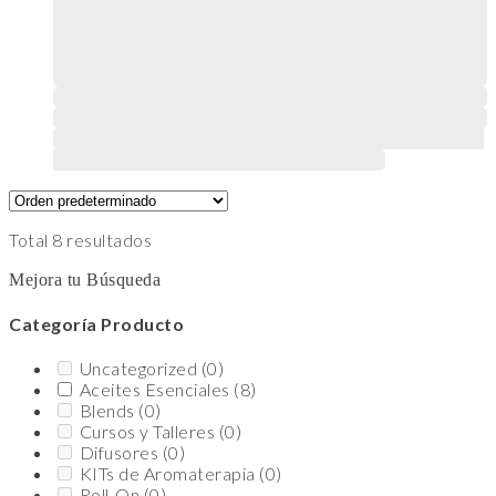
Este producto tiene múltiples variantes. Las opciones
se pueden elegir en la página de producto
Total 8 resultados
Mejora tu Búsqueda
Categoría Producto
Uncategorized
(0)
Aceites Esenciales
(8)
Blends
(0)
Cursos y Talleres
(0)
Difusores
(0)
KITs de Aromaterapia
(0)
Roll-On
(0)