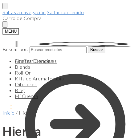
Saltas a navegación
Saltar contenido
Carro de Compra
MENU
Buscar por:
Buscar por:
Buscar
Buscar
Finalizar Compra
Aceites Esenciales
Blends
Roll-On
KITs de Aromaterapia
Difusores
Blog
Mi Cuenta
$
0
0
Inicio
/
Hierba
Hierba