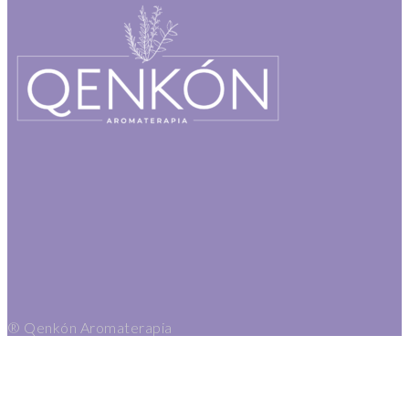
® Qenkón Aromaterapia