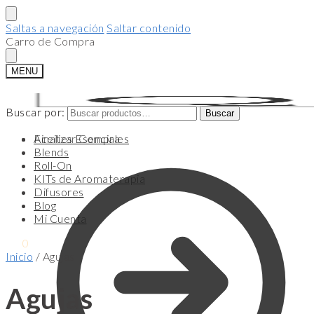
Saltas a navegación
Saltar contenido
Carro de Compra
MENU
Buscar por:
Buscar por:
Buscar
Buscar
Finalizar Compra
Aceites Esenciales
Blends
Roll-On
KITs de Aromaterapia
Difusores
Blog
Mi Cuenta
$
0
0
Inicio
/
Agujas
Agujas