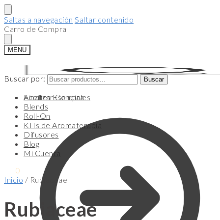
Saltas a navegación
Saltar contenido
Carro de Compra
MENU
Buscar por:
Buscar por:
Buscar
Buscar
Finalizar Compra
Aceites Esenciales
Blends
Roll-On
KITs de Aromaterapia
Difusores
Blog
Mi Cuenta
$
0
0
Inicio
/
Rubiaceae
Rubiaceae