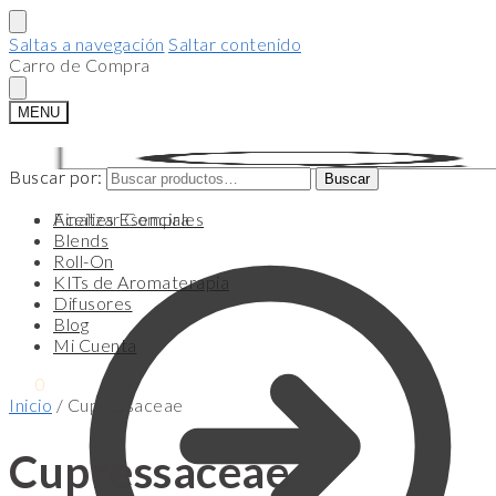
Saltas a navegación
Saltar contenido
Carro de Compra
MENU
Buscar por:
Buscar por:
Buscar
Buscar
Finalizar Compra
Aceites Esenciales
Blends
Roll-On
KITs de Aromaterapia
Difusores
Blog
Mi Cuenta
$
0
0
Inicio
/
Cupressaceae
Cupressaceae